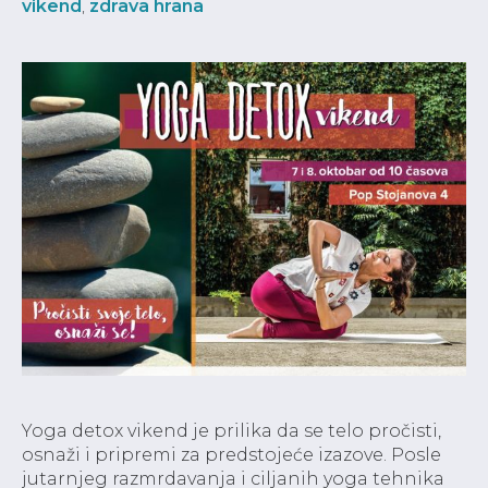
vikend
,
zdrava hrana
Yoga detox vikend je prilika da se telo pročisti,
osnaži i pripremi za predstojeće izazove. Posle
jutarnjeg razmrdavanja i ciljanih yoga tehnika