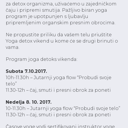
za detox organizma, uživaćemo u zajedničkom
čaju i pripremi smutija. Pažljivo biran yoga
program je upotpunjen s ljubavlju
pripremljenim organskim presnim obrocima.
Ne propustite priliku da vašem telu priuštite
Yoga detox vikend u kome će se drugi brinuti o
vama.
Program joga detoks vikenda:
Subota 7.10.2017.
10h-11.30h – Jutarnji yoga flow “Probudi svoje
telo”
11.30-12h – čaj, smuti i presni obrok za poneti
Nedelja 8. 10. 2017.
10-11.30h – Jutarnji yoga flow “Probudi svoje telo”
11.30-12h – čaj, smuti i presni obrok za poneti
Časove yoge vodi sertifikovani instruktor yoge