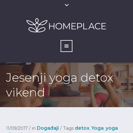
Jesenji yoga detox
vikend
11/09/2017
in
Događaji
Tags
detox
,
Yoga
,
yoga