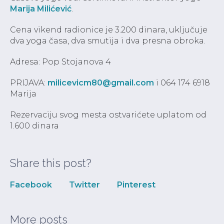
Marija Milićević
.
Cena vikend radionice je 3.200 dinara, uključuje
dva yoga časa, dva smutija i dva presna obroka.
Adresa: Pop Stojanova 4
PRIJAVA:
milicevicm80@gmail.com
i 064 174 6918
Marija
Rezervaciju svog mesta ostvarićete uplatom od
1.600 dinara
Share this post?
Facebook
Twitter
Pinterest
More posts