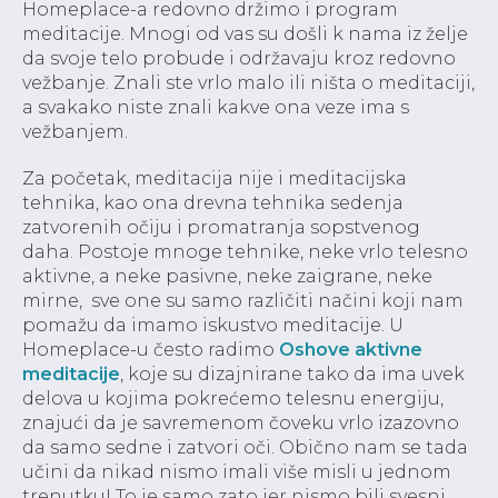
Homeplace-a redovno držimo i program
meditacije. Mnogi od vas su došli k nama iz želje
da svoje telo probude i održavaju kroz redovno
vežbanje. Znali ste vrlo malo ili ništa o meditaciji,
a svakako niste znali kakve ona veze ima s
vežbanjem.
Za početak, meditacija nije i meditacijska
tehnika, kao ona drevna tehnika sedenja
zatvorenih očiju i promatranja sopstvenog
daha. Postoje mnoge tehnike, neke vrlo telesno
aktivne, a neke pasivne, neke zaigrane, neke
mirne, sve one su samo različiti načini koji nam
pomažu da imamo iskustvo meditacije. U
Homeplace-u često radimo
Oshove aktivne
meditacije
, koje su dizajnirane tako da ima uvek
delova u kojima pokrećemo telesnu energiju,
znajući da je savremenom čoveku vrlo izazovno
da samo sedne i zatvori oči. Obično nam se tada
učini da nikad nismo imali više misli u jednom
trenutku! To je samo zato jer nismo bili svesni