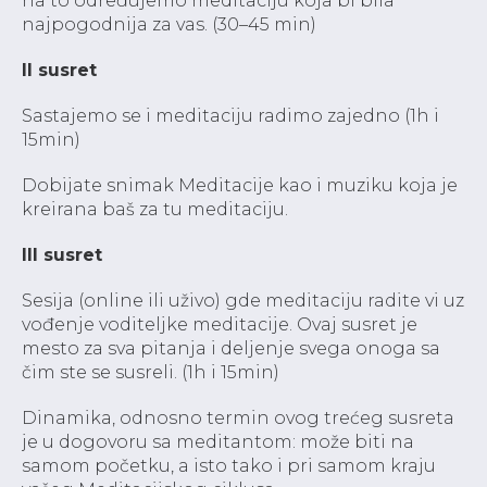
na to određujemo meditaciju koja bi bila
najpogodnija za vas. (30–45 min)
II susret
Sastajemo se i meditaciju radimo zajedno (1h i
15min)
Dobijate snimak Meditacije kao i muziku koja je
kreirana baš za tu meditaciju.
III susret
Sesija (online ili uživo) gde meditaciju radite vi uz
vođenje voditeljke meditacije. Ovaj susret je
mesto za sva pitanja i deljenje svega onoga sa
čim ste se susreli. (1h i 15min)
Dinamika, odnosno termin ovog trećeg susreta
je u dogovoru sa meditantom: može biti na
samom početku, a isto tako i pri samom kraju