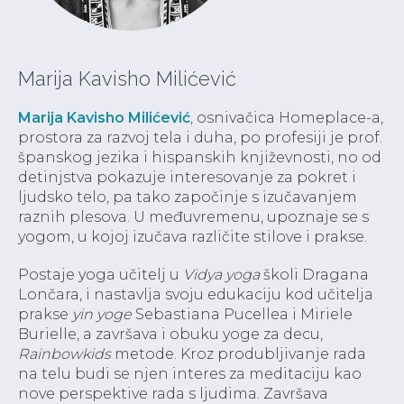
Marija Kavisho Milićević
Marija Kavisho Milićević
, osnivačica Homeplace-a,
prostora za razvoj tela i duha, po profesiji je prof.
španskog jezika i hispanskih književnosti, no od
detinjstva pokazuje interesovanje za pokret i
ljudsko telo, pa tako započinje s izučavanjem
raznih plesova. U međuvremenu, upoznaje se s
yogom, u kojoj izučava različite stilove i prakse.
Postaje yoga učitelj u
Vidya yoga
školi Dragana
Lončara, i nastavlja svoju edukaciju kod učitelja
prakse
yin yoge
Sebastiana Pucellea i Miriele
Burielle, a završava i obuku yoge za decu,
Rainbowkids
metode. Kroz produbljivanje rada
na telu budi se njen interes za meditaciju kao
nove perspektive rada s ljudima. Završava