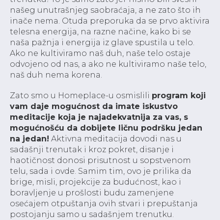
našeg unutrašnjeg saobraćaja, a ne zato što ih
inače nema. Otuda preporuka da se prvo aktivira
telesna energija, na razne načine, kako bi se
naša pažnja i energija iz glave spustila u telo.
Ako ne kultiviramo naš duh, naše telo ostaje
odvojeno od nas, a ako ne kultiviramo naše telo,
naš duh nema korena.
Zato smo u Homeplace-u osmislili
program koji
vam daje mogućnost da imate iskustvo
meditacije koja je najadekvatnija za vas, s
mogućnošću da dobijete ličnu podršku jedan
na jedan!
Aktivna meditacija dovodi nas u
sadašnji trenutak i kroz pokret, disanje i
haotičnost donosi prisutnost u sopstvenom
telu, sada i ovde. Samim tim, ovo je prilika da
brige, misli, projekcije za budućnost, kao i
boravljenje u prošlosti budu zamenjene
osećajem otpuštanja ovih stvari i prepuštanja
postojanju samo u sadašnjem trenutku.