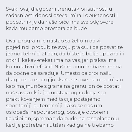
Svaki ovaj dragoceni trenutak prisutnosti u
sadašnjosti donosi osećaj mira i opuštenosti i
podsetnik je da naše biće ima sve odgovore,
kada mu damo prostora da bude.
Ovaj program je nastao sa željom da vi,
pojedinci, produbite svoju praksu i da posvetite
jednoj tehnici 21 dan, da biste je bolje upoznali i
otkrili kakav efekat ima na vas, jer praksa ima
kumulativni efekat. Našem umu treba vremena
da počne da sarađuje. Umesto da crpi našu
dragocenu energiju skačući s ove na onu misao
kao majmunče s grane na granu, on će postati
naš saveznik iz jednostavnog razloga što
praktikovanjem meditacije postajemo
spontaniji, autentičniji. Tako se naš um
oslobađa nepotrebnog, postaje otvoren i
fleksibilan, spreman da bude na raspolaganju
kad je potreban i utišan kad ga ne trebamo.