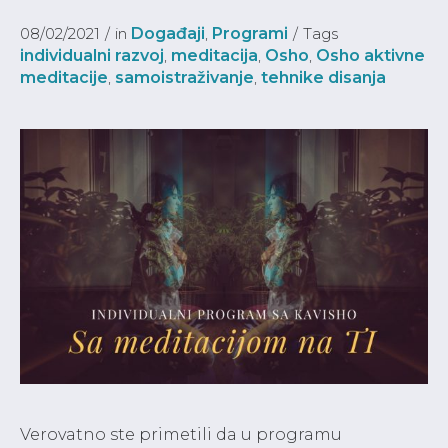
08/02/2021
in
Događaji
,
Programi
Tags
individualni razvoj
,
meditacija
,
Osho
,
Osho aktivne
meditacije
,
samoistraživanje
,
tehnike disanja
Verovatno ste primetili da u programu