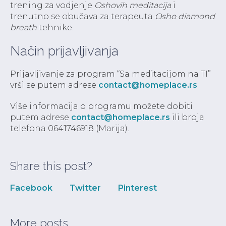
trening za vodjenje
Oshovih meditacija
i
trenutno se obučava za terapeuta
Osho diamond
breath
tehnike.
Način prijavljivanja
Prijavljivanje za program “Sa meditacijom na TI”
vrši se putem adrese
contact@homeplace.rs
.
Više informacija o programu možete dobiti
putem adrese
contact@homeplace.rs
ili broja
telefona 0641746918 (Marija).
Share this post?
Facebook
Twitter
Pinterest
More posts