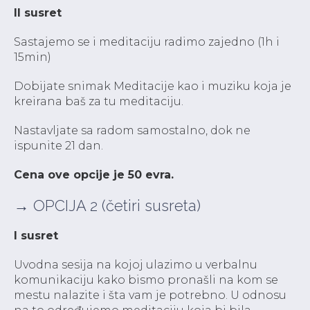
II susret
Sastajemo se i meditaciju radimo zajedno (1h i
15min)
Dobijate snimak Meditacije kao i muziku koja je
kreirana baš za tu meditaciju.
Nastavljate sa radom samostalno, dok ne
ispunite 21 dan.
Cena ove opcije je 50 evra.
→ OPCIJA 2 (četiri susreta)
I susret
Uvodna sesija na kojoj ulazimo u verbalnu
komunikaciju kako bismo pronašli na kom se
mestu nalazite i šta vam je potrebno. U odnosu