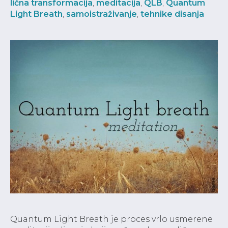
lična transformacija
,
meditacija
,
QLB
,
Quantum
Light Breath
,
samoistraživanje
,
tehnike disanja
Quantum Light Breath je proces vrlo usmerene