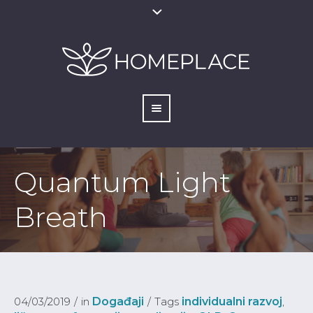
Quantum Light
Breath
04/03/2019
in
Događaji
Tags
individualni razvoj
,