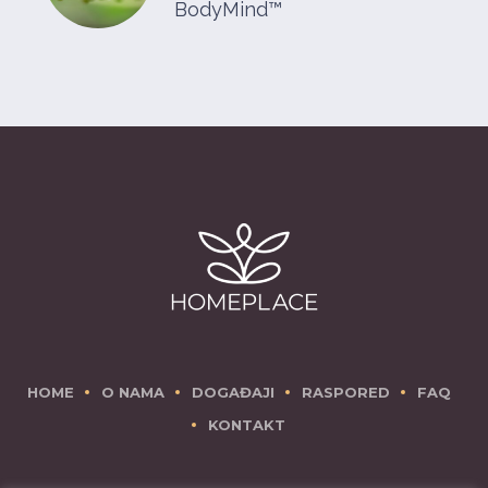
BodyMind™
HOME
O NAMA
DOGAĐAJI
RASPORED
FAQ
KONTAKT