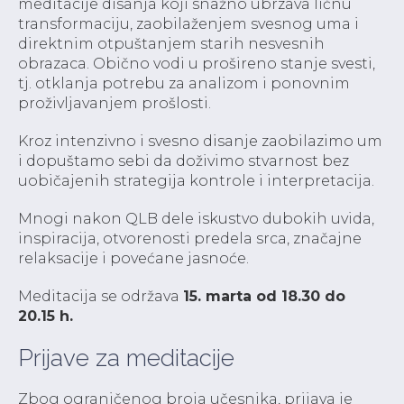
meditacije disanja koji snažno ubrzava ličnu
transformaciju, zaobilaženjem svesnog uma i
direktnim otpuštanjem starih nesvesnih
obrazaca. Obično vodi u prošireno stanje svesti,
tj. otklanja potrebu za analizom i ponovnim
proživljavanjem prošlosti.
Kroz intenzivno i svesno disanje zaobilazimo um
i dopuštamo sebi da doživimo stvarnost bez
uobičajenih strategija kontrole i interpretacija.
Mnogi nakon QLB dele iskustvo dubokih uvida,
inspiracija, otvorenosti predela srca, značajne
relaksacije i povećane jasnoće.
Meditacija se održava
15. marta od 18.30 do
20.15 h.
Prijave za meditacije
Zbog ograničenog broja učesnika, prijava je