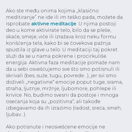
Ako ste među onima kojima „klasično
meditiranje” ne ide ili im teško pada, možete da
isprobate
aktivne meditacije
. U njima postoji
deo u kome aktivirate telo, bilo da se pleše,
skače, smeje, viče ili izražava kroz neku formu
korišćenja tela, kako bi se čovekova pažnja
spustila iz glave u telo. U meditaciji taj pokret
služi da se u nama pokrene i procirkuliše
energija. Aktivna faza meditacije pomaže nam
da u sebi osvešćujemo sve što smo potisnuli ili
skrivali (bes, suze, tugu, povrede…), jer svi smo
doživeli „negativne“ emocije poput tuge, srama,
straha, ljutnje, mržnje, ljubomore, pohlepe ili
krivice. No, budimo svesni da postoje i mnoga
osećanja koja su „pozitivna“, ali takođe
izbegavamo da ih izrazimo (radost, sreća, smeh,
ljubav…).
Ako potisnute i neosvešćene emocije ne