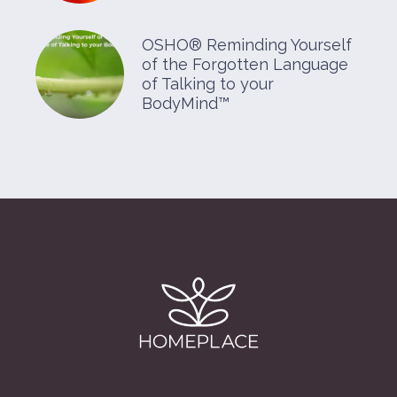
OSHO® Reminding Yourself
of the Forgotten Language
of Talking to your
BodyMind™