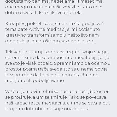
dopuštamo danima, nedeljama ili mesecima,
one mogu uticati na naše zdravlje i zato ih je
dobro osvestiti kroz aktiviranje tela.
Kroz ples, pokret, suze, smeh, ili šta god je već
tema date Aktivne meditacije, mi potisnuto
kreativno transformišemo u nešto što nam
omogućuje da proširimo saznanje o sebi.
Tek kad unutarnji saobraćaj izgubi svoju snagu,
spremni smo da se prepustimo meditaciji, jer je
sve što je višak otpalo. Spremni smo da odemo u
prostor posmatrača svega što se u nama odvija
bez potrebe da to ocenjujemo, osuđujemo,
menjamo ili poboljšavamo.
Vežbanjem ovih tehnika naš unutrašnji prostor
se proširuje, a um se smiruje. Tako se povećava
naš kapacitet za meditaciju, a time se otvara put
brojnim dobrobitima koje ona donosi.