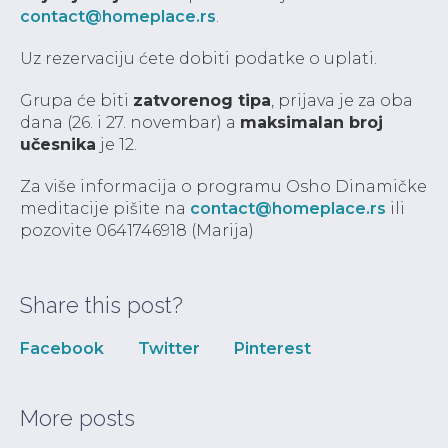
contact@homeplace.rs
.
Uz rezervaciju ćete dobiti podatke o uplati.
Grupa će biti
zatvorenog tipa
, prijava je za oba
dana (26. i 27. novembar) a
maksimalan broj
učesnika
je 12.
Za više informacija o programu Osho Dinamičke
meditacije pišite na
contact@homeplace.rs
ili
pozovite 0641746918 (Marija)
Share this post?
Facebook
Twitter
Pinterest
More posts