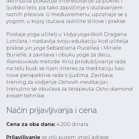
detinjstva pokazuje interesovanje za pokret i
ljudsko telo, pa tako započinje s izučavanjem
raznih plesova. U međuvremenu, upoznaje se s
yogom, u kojoj izučava različite stilove i prakse.
Postaje yoga učitelj u
Vidya yoga
školi Dragana
Lončara, i nastavlja svoju edukaciju kod učitelja
prakse
yin yoge
Sebastiana Pucellea i Miriele
Burielle, a završava i obuku yoge za decu,
Rainbowkids
metode. Kroz produbljivanje rada
na telu budi se njen interes za meditaciju kao
nove perspektive rada s ljudima. Završava
trening za vodjenje
Oshovih meditacija
i
trenutno se obučava za terapeuta
Osho diamond
breath
tehnike.
Način prijavljivanja i cena
Cena za oba dana:
4.200 dinara.
Prijavljivanje
se vrši putem imejl adrese