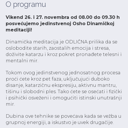
O programu
Vikend 26. i 27. novembra od 08.00 do 09.30 h
posvećujemo jedinstvenoj Osho Dinamičkoj
meditaciji!
Dinamička meditacija je ODLIČNA prilika da se
oslobodite starih, zaostalih emocija i stresa,
doživite katarzu i kroz pokret pronađete telesni i
mentalni mir.
Tokom ovog jedinstvenog jednosatnog procesa
proći ćete kroz pet faza, uključujući duboko
disanje, katarzičnu ekspresiju, aktivnu mantru,
tišinu i slobodni ples. Tako ćete se osećati i fizički
i psihički osveženi i omogućiti istinski unutrašnji
mir.
Dubina ove tehnike se povećava kada se vežba u
grupnoj energiji, a iskustvo je uvek drugačije.