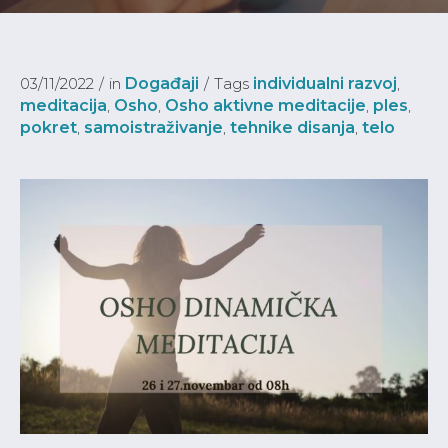
03/11/2022
in
Događaji
Tags
individualni razvoj
,
meditacija
,
Osho
,
Osho aktivne meditacije
,
ples
,
pokret
,
samoistraživanje
,
tehnike disanja
,
telo