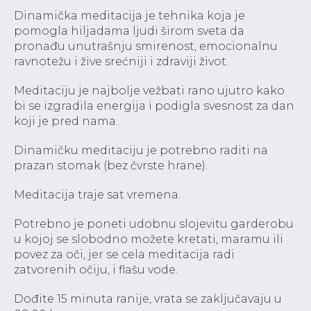
Dinamička meditacija je tehnika koja je
pomogla hiljadama ljudi širom sveta da
pronađu unutrašnju smirenost, emocionalnu
ravnotežu i žive srećniji i zdraviji život.
Meditaciju je najbolje vežbati rano ujutro kako
bi se izgradila energija i podigla svesnost za dan
koji je pred nama.
Dinamičku meditaciju je potrebno raditi na
prazan stomak (bez čvrste hrane).
Meditacija traje sat vremena.
Potrebno je poneti udobnu slojevitu garderobu
u kojoj se slobodno možete kretati, maramu ili
povez za oči, jer se cela meditacija radi
zatvorenih očiju, i flašu vode.
Dođite 15 minuta ranije, vrata se zaključavaju u